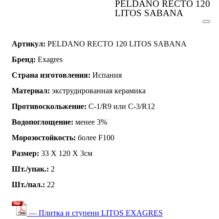
PELDANO RECTO 120
LITOS SABANA
Артикул:
PELDANO RECTO 120 LITOS SABANA
Бренд:
Exagres
Страна изготовления:
Испания
Материал:
экструдированная керамика
Противоскольжение:
C-1/R9 или C-3/R12
Водопоглощение:
менее 3%
Морозостойкость:
более F100
Размер:
33 Х 120 Х 3см
Шт./упак.:
2
Шт./пал.:
22
— Плитка и ступени LITOS EXAGRES