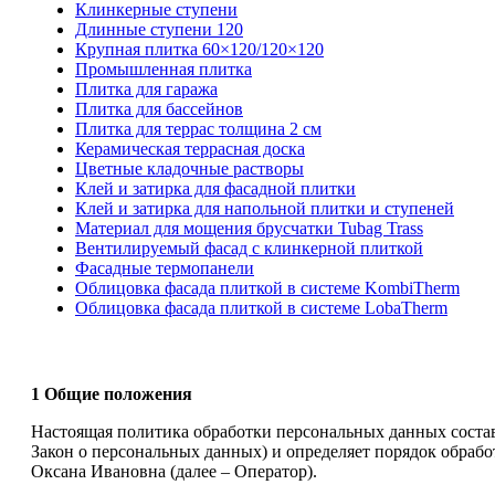
Клинкерные ступени
Длинные ступени 120
Крупная плитка 60×120/120×120
Промышленная плитка
Плитка для гаража
Плитка для бассейнов
Плитка для террас толщина 2 см
Керамическая террасная доска
Цветные кладочные растворы
Клей и затирка для фасадной плитки
Клей и затирка для напольной плитки и ступеней
Материал для мощения брусчатки Tubag Trass
Вентилируемый фасад с клинкерной плиткой
Фасадные термопанели
Облицовка фасада плиткой в системе KombiTherm
Облицовка фасада плиткой в системе LobaTherm
1 Общие положения
Настоящая политика обработки персональных данных состав
Закон о персональных данных) и определяет порядок обра
Оксана Ивановна (далее – Оператор).