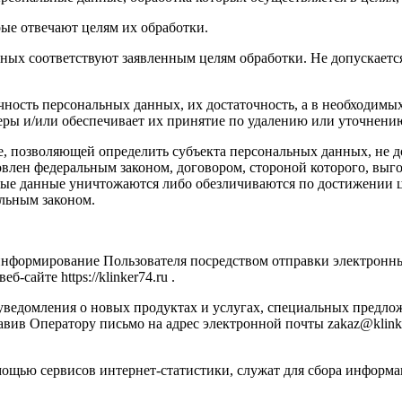
рые отвечают целям их обработки.
нных соответствуют заявленным целям обработки. Не допускает
чность персональных данных, их достаточность, а в необходимы
ры и/или обеспечивает их принятие по удалению или уточнени
е, позволяющей определить субъекта персональных данных, не д
овлен федеральным законом, договором, стороной которого, выг
ые данные уничтожаются либо обезличиваются по достижении це
альным законом.
 информирование Пользователя посредством отправки электронны
сайте https://klinker74.ru .
уведомления о новых продуктах и услугах, специальных предло
вив Оператору письмо на адрес электронной почты zakaz@klinke
ощью сервисов интернет-статистики, служат для сбора информа