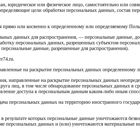
ган, юридическое или физическое лицо, самостоятельно или сов
определяющие цели обработки персональных данных, состав пер
прямо или косвенно к определенному или определяемому Пользова
льных данных для распространения, — персональные данные, до
работку персональных данных, разрешенных субъектом персонал
персональные данные, разрешенные для распространения).
r74.ru.
правленные на раскрытие персональных данных определенному л
вия, направленные на раскрытие персональных данных неопреде
уга лиц, в том числе обнародование персональных данных в с
вление доступа к персональным данным каким-либо иным спос
дача персональных данных на территорию иностранного государ
 в результате которых персональные данные уничтожаются безв
е персональных данных и (или) уничтожаются материальные н