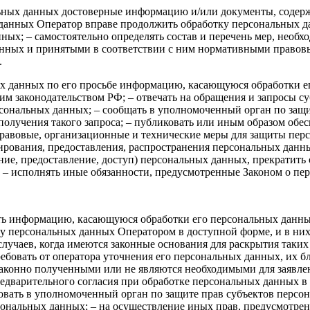
альных данных достоверные информацию и/или документы, содер
данных Оператор вправе продолжить обработку персональных д
ных; – самостоятельно определять состав и перечень мер, необ
анных и принятыми в соответствии с ним нормативными правовы
.
ных данных по его просьбе информацию, касающуюся обработки е
м законодательством РФ; – отвечать на обращения и запросы с
рсональных данных; – сообщать в уполномоченный орган по защи
получения такого запроса; – публиковать или иным образом обе
равовые, организационные и технические меры для защиты пер
пирования, предоставления, распространения персональных данн
ние, предоставление, доступ) персональных данных, прекратить
 – исполнять иные обязанности, предусмотренные Законом о пе
ать информацию, касающуюся обработки его персональных данны
у персональных данных Оператором в доступной форме, и в ни
случаев, когда имеются законные основания для раскрытия таки
ебовать от оператора уточнения его персональных данных, их б
аконно полученными или не являются необходимыми для заявле
едварительного согласия при обработке персональных данных в 
ловать в уполномоченный орган по защите прав субъектов перс
рсональных данных; – на осуществление иных прав, предусмотре