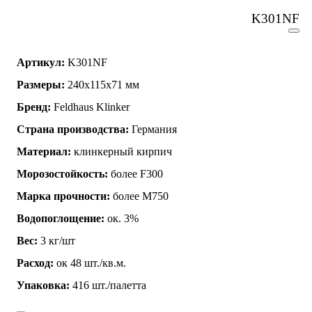
K301NF
Артикул:
K301NF
Размеры:
240х115х71 мм
Бренд:
Feldhaus Klinker
Страна производства:
Германия
Материал:
клинкерный кирпич
Морозостойкость:
более F300
Марка прочности:
более М750
Водопоглощение:
ок. 3%
Вес:
3 кг/шт
Расход:
ок 48 шт./кв.м.
Упаковка:
416 шт./палетта