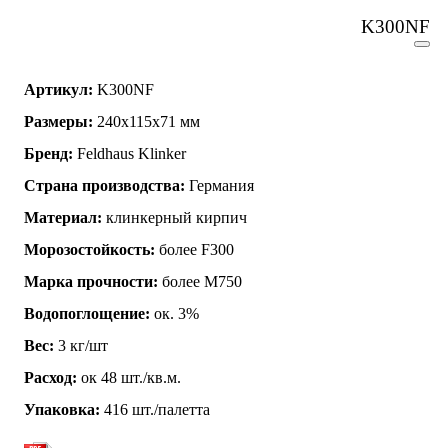
K300NF
Артикул:
K300NF
Размеры:
240х115х71 мм
Бренд:
Feldhaus Klinker
Страна производства:
Германия
Материал:
клинкерный кирпич
Морозостойкость:
более F300
Марка прочности:
более М750
Водопоглощение:
ок. 3%
Вес:
3 кг/шт
Расход:
ок 48 шт./кв.м.
Упаковка:
416 шт./палетта