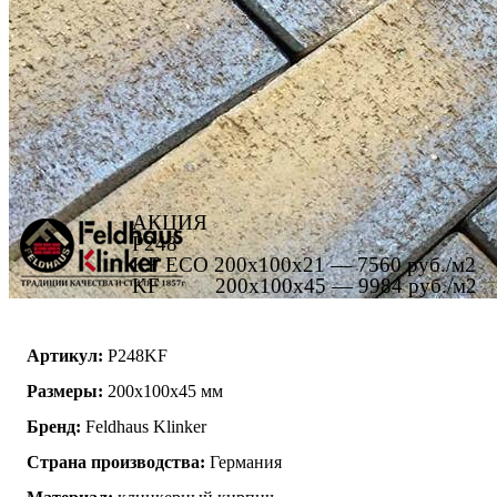
АКЦИЯ
P248
KF ECO 200x100x21 — 7560 руб./м2
KF 200x100x45 — 9984 руб./м2
Артикул:
P248KF
Размеры:
200x100x45 мм
Бренд:
Feldhaus Klinker
Страна производства:
Германия