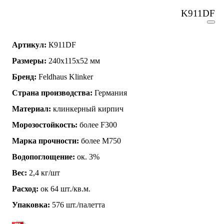
K911DF
Артикул:
К911DF
Размеры:
240х115х52 мм
Бренд:
Feldhaus Klinker
Страна производства:
Германия
Материал:
клинкерный кирпич
Морозостойкость:
более F300
Марка прочности:
более М750
Водопоглощение:
ок. 3%
Вес:
2,4 кг/шт
Расход:
ок 64 шт./кв.м.
Упаковка:
576 шт./палетта