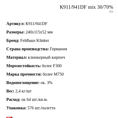
К911/941DF mix 30/70%
Артикул:
К911/941DF
Размеры:
240х115х52 мм
Бренд:
Feldhaus Klinker
Страна производства:
Германия
Материал:
клинкерный кирпич
Морозостойкость:
более F300
Марка прочности:
более М750
Водопоглощение:
ок. 3%
Вес:
2,4 кг/шт
Расход:
ок 64 шт./кв.м.
Упаковка:
576 шт./палетта