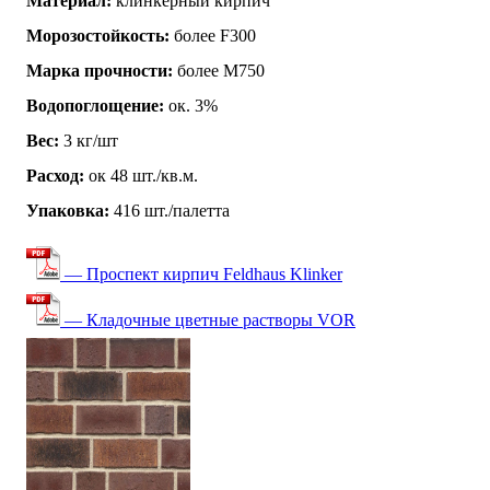
Материал:
клинкерный кирпич
Морозостойкость:
более F300
Марка прочности:
более М750
Водопоглощение:
ок. 3%
Вес:
3 кг/шт
Расход:
ок 48 шт./кв.м.
Упаковка:
416 шт./палетта
— Проспект кирпич Feldhaus Klinker
— Кладочные цветные растворы VOR