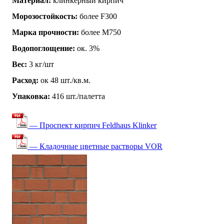
Материал:
клинкерный кирпич
Морозостойкость:
более F300
Марка прочности:
более М750
Водопоглощение:
ок. 3%
Вес:
3 кг/шт
Расход:
ок 48 шт./кв.м.
Упаковка:
416 шт./палетта
— Проспект кирпич Feldhaus Klinker
— Кладочные цветные растворы VOR