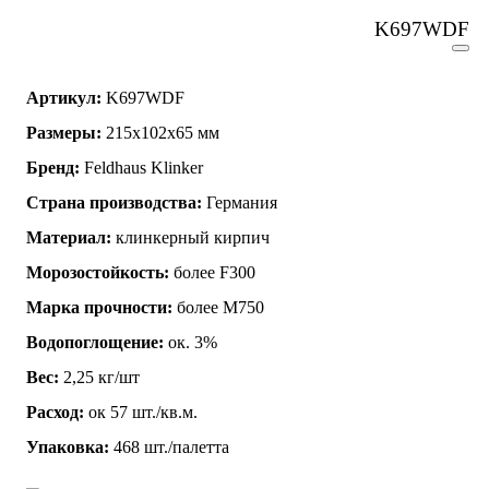
K697WDF
Артикул:
K697WDF
Размеры:
215х102х65 мм
Бренд:
Feldhaus Klinker
Страна производства:
Германия
Материал:
клинкерный кирпич
Морозостойкость:
более F300
Марка прочности:
более М750
Водопоглощение:
ок. 3%
Вес:
2,25 кг/шт
Расход:
ок 57 шт./кв.м.
Упаковка:
468 шт./палетта