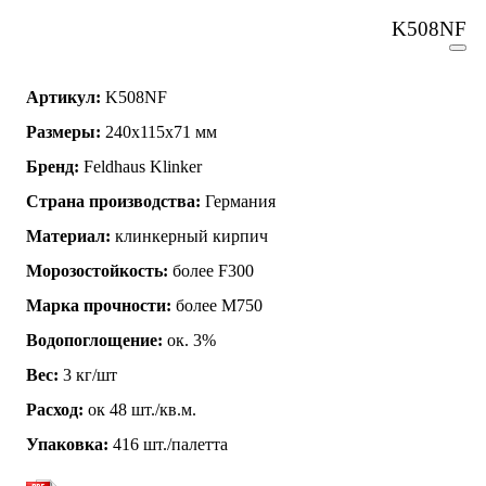
K508NF
Артикул:
K508NF
Размеры:
240х115х71 мм
Бренд:
Feldhaus Klinker
Страна производства:
Германия
Материал:
клинкерный кирпич
Морозостойкость:
более F300
Марка прочности:
более М750
Водопоглощение:
ок. 3%
Вес:
3 кг/шт
Расход:
ок 48 шт./кв.м.
Упаковка:
416 шт./палетта