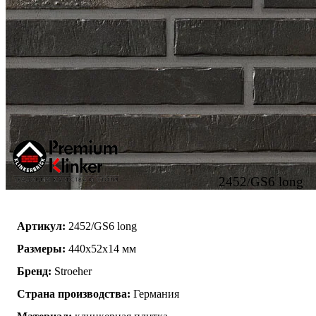
2452/GS6 long
Артикул:
2452/GS6 long
Размеры:
440x52x14 мм
Бренд:
Stroeher
Страна производства:
Германия