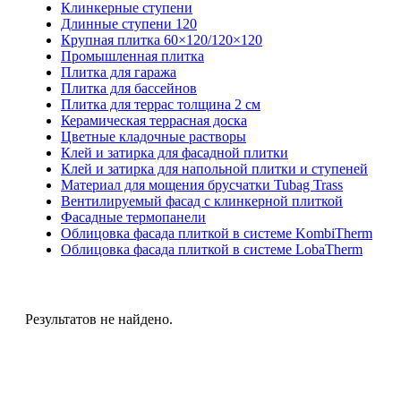
Клинкерные ступени
Длинные ступени 120
Крупная плитка 60×120/120×120
Промышленная плитка
Плитка для гаража
Плитка для бассейнов
Плитка для террас толщина 2 см
Керамическая террасная доска
Цветные кладочные растворы
Клей и затирка для фасадной плитки
Клей и затирка для напольной плитки и ступеней
Материал для мощения брусчатки Tubag Trass
Вентилируемый фасад с клинкерной плиткой
Фасадные термопанели
Облицовка фасада плиткой в системе KombiTherm
Облицовка фасада плиткой в системе LobaTherm
Результатов не найдено.