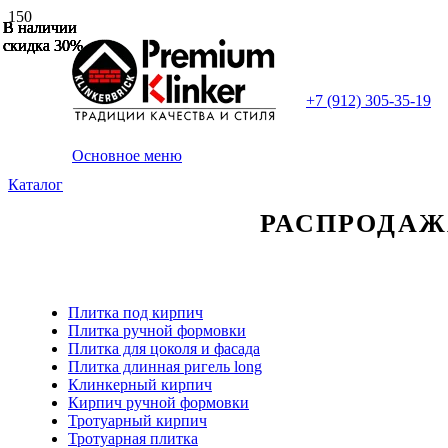
В наличии
В наличии
В наличии
В наличии
В наличии
В наличии
В наличии
скидка 30%
скидка 30%
скидка 30%
скидка 30%
скидка 30%
скидка 30%
скидка 30%
+7 (912) 305-35-19
Основное меню
Каталог
РАСПРОДАЖА 
Плитка под кирпич
Плитка ручной формовки
Плитка для цоколя и фасада
Плитка длинная ригель long
Клинкерный кирпич
Кирпич ручной формовки
Тротуарный кирпич
Тротуарная плитка