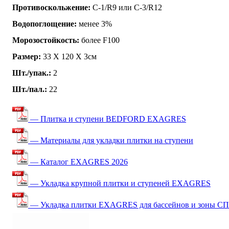
Противоскольжение:
C-1/R9 или C-3/R12
Водопоглощение:
менее 3%
Морозостойкость:
более F100
Размер:
33 Х 120 Х 3см
Шт./упак.:
2
Шт./пал.:
22
— Плитка и ступени BEDFORD EXAGRES
— Материалы для укладки плитки на ступени
— Каталог EXAGRES 2026
— Укладка крупной плитки и ступеней EXAGRES
— Укладка плитки EXAGRES для бассейнов и зоны С