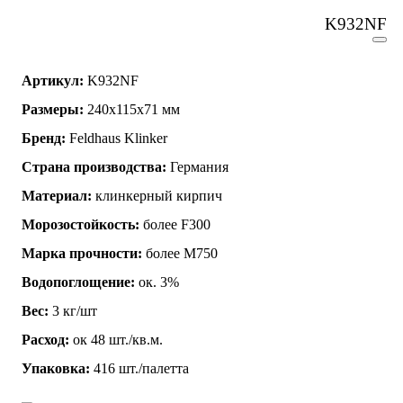
K932NF
Артикул:
K932NF
Размеры:
240х115х71 мм
Бренд:
Feldhaus Klinker
Страна производства:
Германия
Материал:
клинкерный кирпич
Морозостойкость:
более F300
Марка прочности:
более М750
Водопоглощение:
ок. 3%
Вес:
3 кг/шт
Расход:
ок 48 шт./кв.м.
Упаковка:
416 шт./палетта