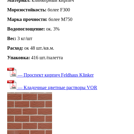
Материал:
клинкерный кирпич
Морозостойкость:
более F300
Марка прочности:
более М750
Водопоглощение:
ок. 3%
Вес:
3 кг/шт
Расход:
ок 48 шт./кв.м.
Упаковка:
416 шт./палетта
— Проспект кирпич Feldhaus Klinker
— Кладочные цветные растворы VOR