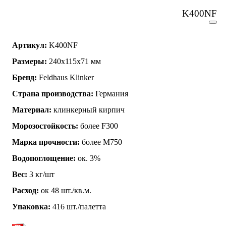
K400NF
Артикул:
K400NF
Размеры:
240х115х71 мм
Бренд:
Feldhaus Klinker
Страна производства:
Германия
Материал:
клинкерный кирпич
Морозостойкость:
более F300
Марка прочности:
более М750
Водопоглощение:
ок. 3%
Вес:
3 кг/шт
Расход:
ок 48 шт./кв.м.
Упаковка:
416 шт./палетта