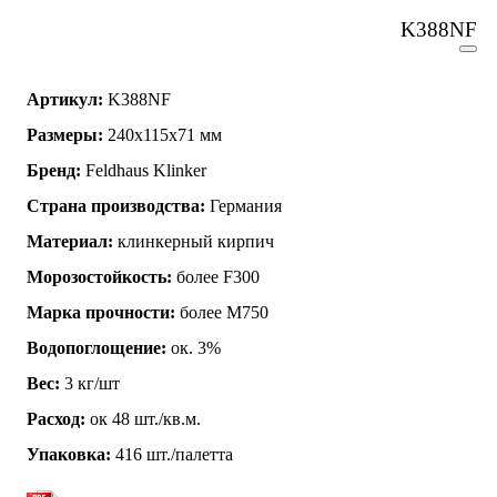
K388NF
Артикул:
K388NF
Размеры:
240х115х71 мм
Бренд:
Feldhaus Klinker
Страна производства:
Германия
Материал:
клинкерный кирпич
Морозостойкость:
более F300
Марка прочности:
более М750
Водопоглощение:
ок. 3%
Вес:
3 кг/шт
Расход:
ок 48 шт./кв.м.
Упаковка:
416 шт./палетта